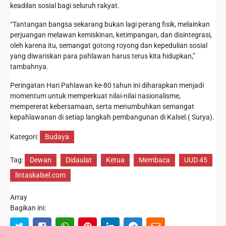
keadilan sosial bagi seluruh rakyat.
“Tantangan bangsa sekarang bukan lagi perang fisik, melainkan
perjuangan melawan kemiskinan, ketimpangan, dan disintegrasi,
oleh karena itu, semangat gotong royong dan kepedulian sosial
yang diwariskan para pahlawan harus terus kita hidupkan,”
tambahnya.
Peringatan Hari Pahlawan ke-80 tahun ini diharapkan menjadi
momentum untuk memperkuat nilai-nilai nasionalisme,
mempererat kebersamaan, serta menumbuhkan semangat
kepahlawanan di setiap langkah pembangunan di Kalsel.( Surya).
Kategori:
Budaya
Tag:
Dewan
Didaulat
Ketua
Membaca
UUD 45
lintaskalsel.com
Array
Bagikan ini: