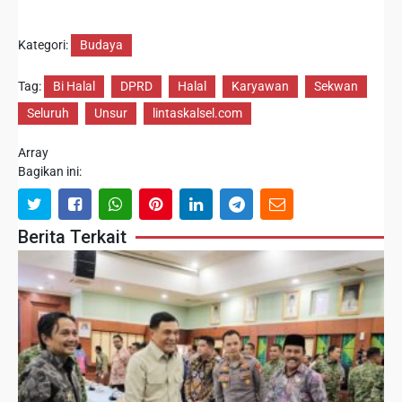
Kategori:
Budaya
Tag:
Bi Halal
DPRD
Halal
Karyawan
Sekwan
Seluruh
Unsur
lintaskalsel.com
Array
Bagikan ini:
Berita Terkait