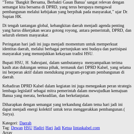
“Tema ‘Bangkit Bersama, Berbakti Gasan Banua’ sangat relevan dengan
semangat kita bersama di DPRD, yang terus berupaya mengawal
pembangunan melalui kebijakan yang berpihak pada masyarakat,” ujar Dr.
Supian HK.
Di tengah tantangan global, kebangkitan daerah menjadi agenda penting
yang harus dikerjakan secara gotong royong, antara pemerintah, DPRD, dan
seluruh elemen masyarakat.
Peringatan hari jadi ini juga menjadi momentum untuk memperkuat
identitas daerah, melalui berbagai pertunjukan seni budaya dan partisipasi
masyarakat yang menunjukkan kekayaan tradisi HSU.
Bupati HSU, H. Sahrujani, dalam sambutannya menyampaikan terima
kasih atas dukungan semua pihak, termasuk dari DPRD Kalsel, yang selama
ini berperan aktif dalam mendukung program-program pembangunan di
daerah.
Kehadiran DPRD Kalsel dalam kegiatan ini juga menegaskan peran strategis
lembaga legislatif sebagai mitra pemerintah dalam mewujudkan kemajuan
Banua yang merata, berkeadilan, dan berkelanjutan.
Diharapkan dengan semangat yang terkandung dalam tema hari jadi ini
dapat menjadi energi kolektif untuk terus menggerakkan pembangunan.(
Surya).
Kategori:
Daerah
Tag:
Dewan
HSU
Hadiri
Hari
Jadi
Ketua
lintaskalsel.com
Array