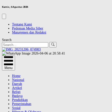
Kamis, 6 Agustus 2026
Tentang Kami
Pedoman Media Siber
Manajemen dan Redaksi
Search
Menu
Home
Nasional
Daerah
Artikel
Religi
Budaya
Pendidikan
Pemerintahan
Sosial
Hiburan & Olahraga