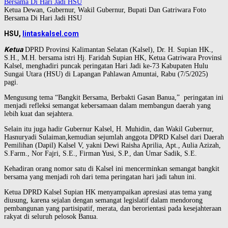
Ketua Dewan, Gubernur, Wakil Gubernur, Bupati Dan Gatriwara Foto
Bersama Di Hari Jadi HSU
HSU,
lintaskalsel.com
Ketua
DPRD Provinsi Kalimantan Selatan (Kalsel), Dr. H. Supian HK.,
S.H., M.H. bersama istri Hj. Faridah Supian HK, Ketua Gatriwara Provinsi
Kalsel, menghadiri puncak peringatan Hari Jadi ke-73 Kabupaten Hulu
Sungai Utara (HSU) di Lapangan Pahlawan Amuntai, Rabu (7/5/2025)
pagi.
Mengusung tema “Bangkit Bersama, Berbakti Gasan Banua,” peringatan ini
menjadi refleksi semangat kebersamaan dalam membangun daerah yang
lebih kuat dan sejahtera.
Selain itu juga hadir Gubernur Kalsel, H. Muhidin, dan Wakil Gubernur,
Hasnuryadi Sulaiman,kemudian sejumlah anggota DPRD Kalsel dari Daerah
Pemilihan (Dapil) Kalsel V, yakni Dewi Raisha Aprilia, Apt., Aulia Azizah,
S.Farm., Nor Fajri, S.E., Firman Yusi, S.P., dan Umar Sadik, S.E.
Kehadiran orang nomor satu di Kalsel ini mencerminkan semangat bangkit
bersama yang menjadi roh dari tema peringatan hari jadi tahun ini.
Ketua DPRD Kalsel Supian HK menyampaikan apresiasi atas tema yang
diusung, karena sejalan dengan semangat legislatif dalam mendorong
pembangunan yang partisipatif, merata, dan berorientasi pada kesejahteraan
rakyat di seluruh pelosok Banua.