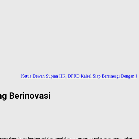
Ketua Dewan Supian HK, DPRD Kalsel Siap Bersinergi Dengan Kemente
g Berinovasi
a daerahnya berinovasi dan menjalankan program pelayanan masyarakat