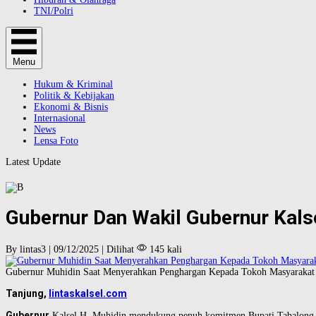
TNI/Polri
Menu
Hukum & Kriminal
Politik & Kebijakan
Ekonomi & Bisnis
Internasional
News
Lensa Foto
Latest Update
Gubernur Dan Wakil Gubernur Kals
By lintas3 | 09/12/2025 | Dilihat
145 kali
Gubernur Muhidin Saat Menyerahkan Penghargan Kepada Tokoh Masyarakat 
Tanjung,
lintaskalsel.com
Gubernur
Kalsel H. Muhidin mendukung penuh komitmen Bupati Tabalong