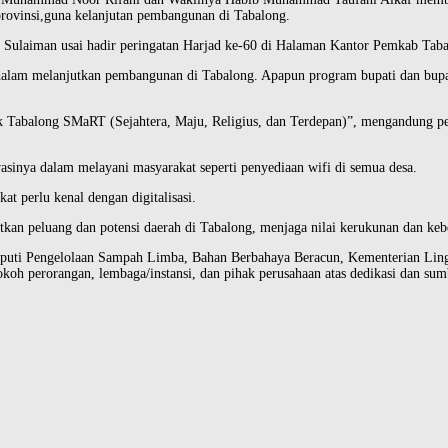
provinsi,guna kelanjutan pembangunan di Tabalong.
ulaiman usai hadir peringatan Harjad ke-60 di Halaman Kantor Pemkab Taba
 dalam melanjutkan pembangunan di Tabalong. Apapun program bupati dan bup
tuk Tabalong SMaRT (Sejahtera, Maju, Religius, dan Terdepan)”, mengandung p
asinya dalam melayani masyarakat seperti penyediaan wifi di semua desa.
t perlu kenal dengan digitalisasi.
peluang dan potensi daerah di Tabalong, menjaga nilai kerukunan dan kebersa
 Deputi Pengelolaan Sampah Limba, Bahan Berbahaya Beracun, Kementerian L
okoh perorangan, lembaga/instansi, dan pihak perusahaan atas dedikasi dan 