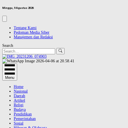
Minggu, 9 Agustus 2026
Tentang Kami
Pedoman Media Siber
Manajemen dan Redaksi
Search
Menu
Home
Nasional
Daerah
Artikel
Religi
Budaya
Pendidikan
Pemerintahan
Sosial
Hiburan & Olahraga