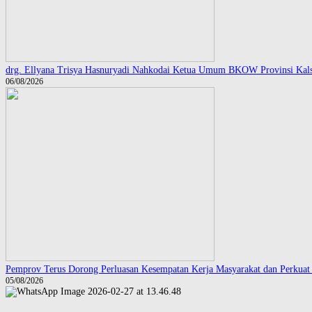
drg. Ellyana Trisya Hasnuryadi Nahkodai Ketua Umum BKOW Provinsi Kals
06/08/2026
Pemprov Terus Dorong Perluasan Kesempatan Kerja Masyarakat dan Perkuat 
05/08/2026