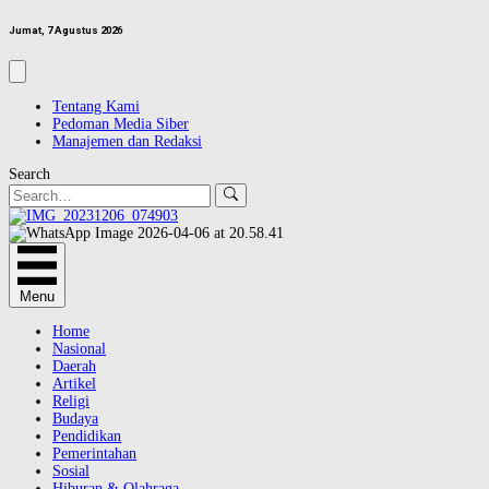
Jumat, 7 Agustus 2026
Tentang Kami
Pedoman Media Siber
Manajemen dan Redaksi
Search
Menu
Home
Nasional
Daerah
Artikel
Religi
Budaya
Pendidikan
Pemerintahan
Sosial
Hiburan & Olahraga