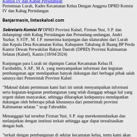
Pertemuan Lurah, Kades Kecamatan Kelua Dengan Anggota DPRD Komisi
IV dan Kabag Persidangan
Banjarmasin, lintaskalsel.com
Sekretaris Komisi IV
DPRD Provinsi Kalsel, Firman Yusi, S.P. dan
didampingi oleh Kabag Persidangan dan Perundang-undangan, Andri
Yuzhar, S.STP., M. I.P. menerima kunjungan dan silaturahmi dari Lurah
dan Kepala Desa Kecamatan Kelua, Kabupaten Tabalong di Ruang BP Perda
Kantor Dewan Perwakilan Rakyat Daerah (DPRD) Provinsi Kalimantan
Selatan (Kalsel), Kamis (18/04/2024)
Kunjungan para Lurah ini dipimpin Camat Kecamatan Kelua H.
Fariduddin, S.AP., M.A. yang menyampaikan informasi dan kegiatan
pembangunan agar mendapatkan banyak dukungan dari berbagai pihak salah
satunya dari Pemerintah Provinsi Kalsel.
“Maksud dalam pertemuan kami hari ini untuk menyampaikan informasi
serta kegiatan-kegiatan pembangunan yang telah dianggap sebagai hal yang
urgent dalam masyarakat, sehingga diharapkan kedepannya mendapatkan
dukungan oleh beberapa pihak khususnya dari pemerintah provinsi
Kalimantan selatan.” ucap Fahruddin.
Menanggapi hal tersebut Firman Yusi, S.P. siap merekomendasikan dan
melanjutkan dengan institusi terkait sehingga agar dapat terealisasikan
dengan baik.
“terkait dengan pembangunan di sekitar kecamatan kelua, tentu kami akan