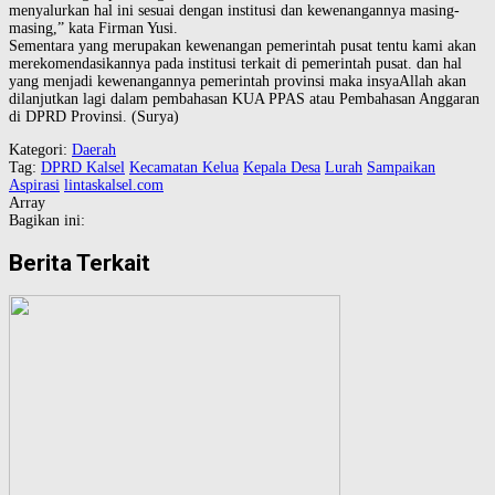
menyalurkan hal ini sesuai dengan institusi dan kewenangannya masing-
masing,” kata Firman Yusi.
Sementara yang merupakan kewenangan pemerintah pusat tentu kami akan
merekomendasikannya pada institusi terkait di pemerintah pusat. dan hal
yang menjadi kewenangannya pemerintah provinsi maka insyaAllah akan
dilanjutkan lagi dalam pembahasan KUA PPAS atau Pembahasan Anggaran
di DPRD Provinsi. (Surya)
Kategori:
Daerah
Tag:
DPRD Kalsel
Kecamatan Kelua
Kepala Desa
Lurah
Sampaikan
Aspirasi
lintaskalsel.com
Array
Bagikan ini:
Berita Terkait