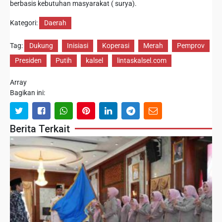
berbasis kebutuhan masyarakat ( surya).
Kategori:
Daerah
Tag:
Dukung
Inisiasi
Koperasi
Merah
Pemprov
Presiden
Putih
kalsel
lintaskalsel.com
Array
Bagikan ini:
Berita Terkait