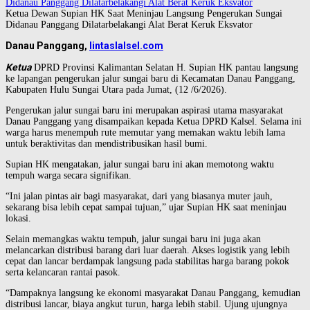
Ketua Dewan Supian HK Saat Meninjau Langsung Pengerukan Sungai
Didanau Panggang Dilatarbelakangi Alat Berat Keruk Eksvator
Danau Panggang,
lintaslalsel.com
Ketua
DPRD Provinsi Kalimantan Selatan H. Supian HK pantau langsung
ke lapangan pengerukan jalur sungai baru di Kecamatan Danau Panggang,
Kabupaten Hulu Sungai Utara pada Jumat, (12 /6/2026).
Pengerukan jalur sungai baru ini merupakan aspirasi utama masyarakat
Danau Panggang yang disampaikan kepada Ketua DPRD Kalsel. Selama ini
warga harus menempuh rute memutar yang memakan waktu lebih lama
untuk beraktivitas dan mendistribusikan hasil bumi.
Supian HK mengatakan, jalur sungai baru ini akan memotong waktu
tempuh warga secara signifikan.
“Ini jalan pintas air bagi masyarakat, dari yang biasanya muter jauh,
sekarang bisa lebih cepat sampai tujuan,” ujar Supian HK saat meninjau
lokasi.
Selain memangkas waktu tempuh, jalur sungai baru ini juga akan
melancarkan distribusi barang dari luar daerah. Akses logistik yang lebih
cepat dan lancar berdampak langsung pada stabilitas harga barang pokok
serta kelancaran rantai pasok.
“Dampaknya langsung ke ekonomi masyarakat Danau Panggang, kemudian
distribusi lancar, biaya angkut turun, harga lebih stabil. Ujung ujungnya