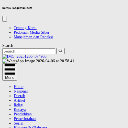
Kamis, 6 Agustus 2026
Tentang Kami
Pedoman Media Siber
Manajemen dan Redaksi
Search
Menu
Home
Nasional
Daerah
Artikel
Religi
Budaya
Pendidikan
Pemerintahan
Sosial
Hiburan & Olahraga