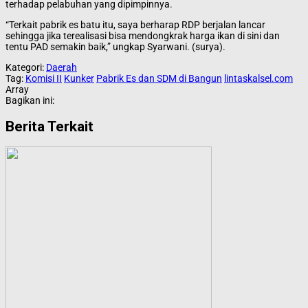
terhadap pelabuhan yang dipimpinnya.
“Terkait pabrik es batu itu, saya berharap RDP berjalan lancar
sehingga jika terealisasi bisa mendongkrak harga ikan di sini dan
tentu PAD semakin baik,” ungkap Syarwani.
(surya).
Kategori:
Daerah
Tag:
Komisi II
Kunker
Pabrik Es dan SDM di Bangun
lintaskalsel.com
Array
Bagikan ini:
Berita Terkait