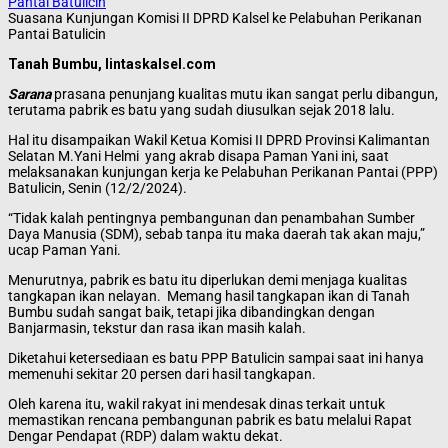
Suasana Kunjungan Komisi II DPRD Kalsel ke Pelabuhan Perikanan
Pantai Batulicin
Tanah Bumbu, lintaskalsel.com
Sarana
prasana penunjang kualitas mutu ikan sangat perlu dibangun,
terutama pabrik es batu yang sudah diusulkan sejak 2018 lalu.
Hal itu disampaikan Wakil Ketua Komisi II DPRD Provinsi Kalimantan
Selatan M.Yani Helmi yang akrab disapa Paman Yani ini, saat
melaksanakan kunjungan kerja ke Pelabuhan Perikanan Pantai (PPP)
Batulicin, Senin (12/2/2024).
“Tidak kalah pentingnya pembangunan dan penambahan Sumber
Daya Manusia (SDM), sebab tanpa itu maka daerah tak akan maju,”
ucap Paman Yani.
Menurutnya, pabrik es batu itu diperlukan demi menjaga kualitas
tangkapan ikan nelayan.
Memang hasil tangkapan ikan di Tanah
Bumbu sudah sangat baik, tetapi jika dibandingkan dengan
Banjarmasin, tekstur dan rasa ikan masih kalah.
Diketahui ketersediaan es batu PPP Batulicin sampai saat ini hanya
memenuhi sekitar 20 persen dari hasil tangkapan.
Oleh karena itu, wakil rakyat ini mendesak dinas terkait untuk
memastikan rencana pembangunan pabrik es batu melalui Rapat
Dengar Pendapat (RDP) dalam waktu dekat.