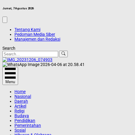
Jumat, 7 Agustus 2026
Tentang Kami
Pedoman Media Siber
Manajemen dan Redaksi
Search
Menu
Home
Nasional
Daerah
Artikel
Religi
Budaya
Pendidikan
Pemerintahan
Sosial
Hiburan & Olahraga