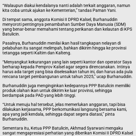
“Walaupun diakui kendalanya nanti adalah terkait anggaran, namun
kita coba untuk ajukan ke Kementerian,” tandas Paman Yani.
Di tempat sama, anggota Komisi II DPRD Kalsel, Burhanuddin
menyoroti pentingnya penambahan Sumber Daya Manusia (SDM)
yang benar-benar memahami tentang perikanan dan kelautan di KPS
Batulicin.
Pasalnya, Burhanuddin menilai ikan hasil tangkapan nelayan di
pelabuhan itu sangat melimpah, bahkan dikirim hingga ke provinsi
tetangga seperti Kaltim dan Kalteng.
“Menyangkut kekurangan yang lain seperti kantor dan operator Saya
berharap kepada Pemprov Kalsel agar segera direncanakan.
Intinya
harus ada target yang bisa diselesaikan tahun ini, dan harus ada pula
rencana target pembangunan untuk tahun 2025,” ucap Burhanuddin.
Burhanuddin juga menginginkan kedepannya PPP Batulicin memiliki
produk olahan ikan untuk dikirim ke luar provinsi, sehingga
berdampak pada PAD yang lebih tinggi.
“Untuk menuju hal tersebut, jelas memerlukan anggaran, tapi bisa
dilakukan kerjasama, PPP berkomunikasi langsung bersama kami,
apa yang jadi kendala, sehingga dapat segera diatasi,” pinta
Burhanuddin.
Sementara itu, Ketua PPP Batulicin, Akhmad Syarwani mengaku
sangat mengapresiasi perhatian yang diberikan Komisi II DPRD Kalsel