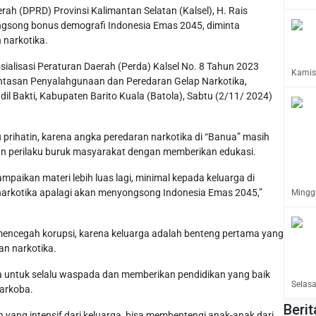
ah (DPRD) Provinsi Kalimantan Selatan (Kalsel), H. Rais
gsong bonus demografi Indonesia Emas 2045, diminta
 narkotika.
ialisasi Peraturan Daerah (Perda) Kalsel No. 8 Tahun 2023
Kamis,
ntasan Penyalahgunaan dan Peredaran Gelap Narkotika,
dil Bakti, Kabupaten Barito Kuala (Batola), Sabtu (2/11/ 2024)
u prihatin, karena angka peredaran narkotika di “Banua” masih
kan perilaku buruk masyarakat dengan memberikan edukasi.
mpaikan materi lebih luas lagi, minimal kepada keluarga di
 narkotika apalagi akan menyongsong Indonesia Emas 2045,”
Minggu
 mencegah korupsi, karena keluarga adalah benteng pertama yang
n narkotika.
ua untuk selalu waspada dan memberikan pendidikan yang baik
Selasa
arkoba.
Berit
ang intensif dari keluarga, bisa membentengi anak-anak dari