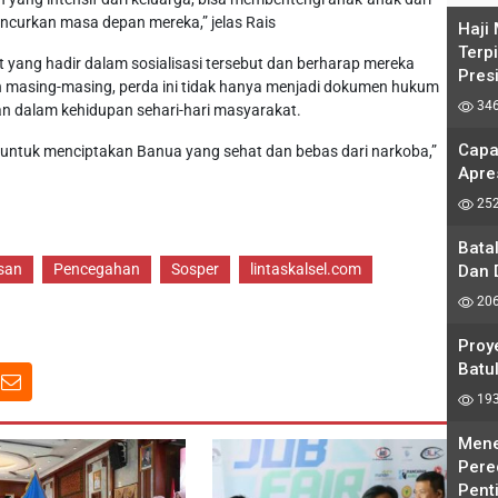
ncurkan masa depan mereka,” jelas Rais
Haji
Terp
t yang hadir dalam sosialisasi tersebut dan berharap mereka
Pres
n masing-masing, perda ini tidak hanya menjadi dokumen hukum
346
an dalam kehidupan sehari-hari masyarakat.
Capa
n untuk menciptakan Banua yang sehat dan bebas dari narkoba,”
Apre
252
Bata
san
Pencegahan
Sosper
lintaskalsel.com
Dan 
206
Proy
Batul
193
Mene
Pere
Pent