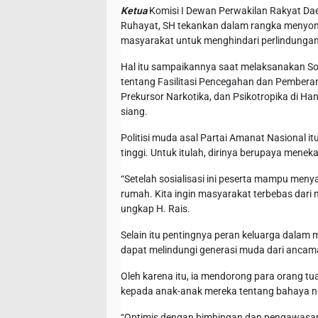
Ketua
Komisi I Dewan Perwakilan Rakyat Daer
Ruhayat, SH tekankan dalam rangka menyon
masyarakat untuk menghindari perlindungan
Hal itu sampaikannya saat melaksanakan Sos
tentang Fasilitasi Pencegahan dan Pembera
Prekursor Narkotika, dan Psikotropika di Han
siang.
Politisi muda asal Partai Amanat Nasional it
tinggi. Untuk itulah, dirinya berupaya mene
“Setelah sosialisasi ini peserta mampu menya
rumah. Kita ingin masyarakat terbebas dari
ungkap H. Rais.
Selain itu pentingnya peran keluarga dalam
dapat melindungi generasi muda dari ancama
Oleh karena itu, ia mendorong para orang t
kepada anak-anak mereka tentang bahaya n
“Optimis dengan bimbingan dan pengawasan y