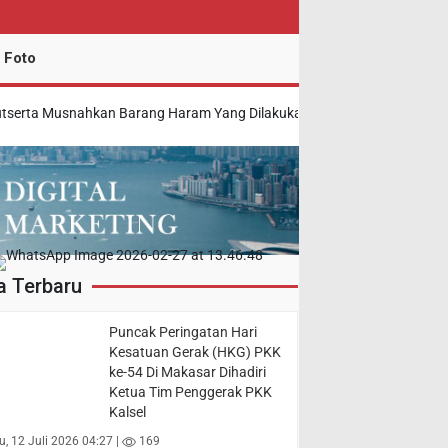
 Foto
usnahkan Barang Haram Yang Dilakukan Polda Kalsel
|
Pemprov Ter
a Terbaru
Puncak Peringatan Hari
Kesatuan Gerak (HKG) PKK
ke-54 Di Makasar Dihadiri
Ketua Tim Penggerak PKK
Kalsel
, 12 Juli 2026 04:27 |
169