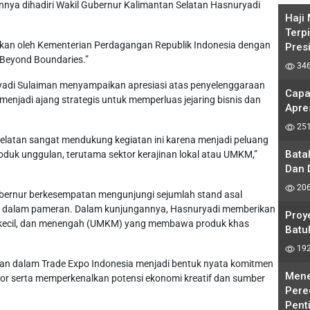
ya dihadiri Wakil Gubernur Kalimantan Selatan Hasnuryadi
Haji
Terp
arakan oleh Kementerian Perdagangan Republik Indonesia dengan
Pres
e Beyond Boundaries.”
346
adi Sulaiman menyampaikan apresiasi atas penyelenggaraan
Capa
enjadi ajang strategis untuk memperluas jejaring bisnis dan
Apre
251
Selatan sangat mendukung kegiatan ini karena menjadi peluang
Bata
duk unggulan, terutama sektor kerajinan lokal atau UMKM,”
Dan 
206
bernur berkesempatan mengunjungi sejumlah stand asal
asi dalam pameran. Dalam kunjungannya, Hasnuryadi memberikan
Proy
 kecil, dan menengah (UMKM) yang membawa produk khas
Batul
192
tan dalam Trade Expo Indonesia menjadi bentuk nyata komitmen
Mene
r serta memperkenalkan potensi ekonomi kreatif dan sumber
Pere
Pent