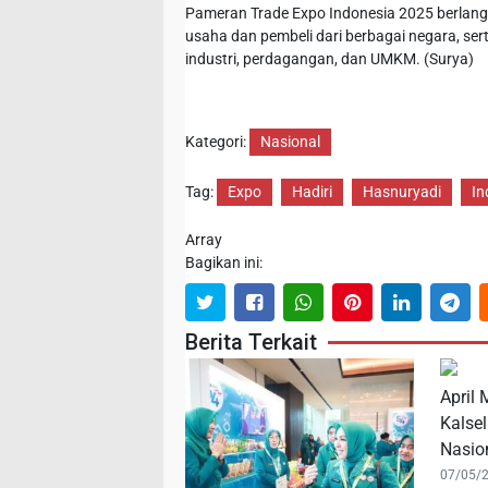
Pameran Trade Expo Indonesia 2025 berlang
usaha dan pembeli dari berbagai negara, se
industri, perdagangan, dan UMKM. (Surya)
Kategori:
Nasional
Tag:
Expo
Hadiri
Hasnuryadi
In
Array
Bagikan ini:
Berita Terkait
April
Kalse
Nasio
07/05/