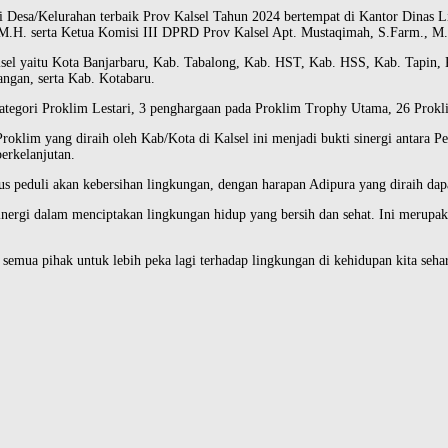
Desa/Kelurahan terbaik Prov Kalsel Tahun 2024 bertempat di Kantor Dinas Li
M.H. serta Ketua Komisi III DPRD Prov Kalsel Apt. Mustaqimah, S.Farm., M.
sel yaitu Kota Banjarbaru, Kab. Tabalong, Kab. HST, Kab. HSS, Kab. Tapin,
angan, serta Kab. Kotabaru.
tegori Proklim Lestari, 3 penghargaan pada Proklim Trophy Utama, 26 Prokli
lim yang diraih oleh Kab/Kota di Kalsel ini menjadi bukti sinergi antara Pe
erkelanjutan.
s peduli akan kebersihan lingkungan, dengan harapan Adipura yang diraih dapa
ergi dalam menciptakan lingkungan hidup yang bersih dan sehat. Ini merupaka
semua pihak untuk lebih peka lagi terhadap lingkungan di kehidupan kita sehari