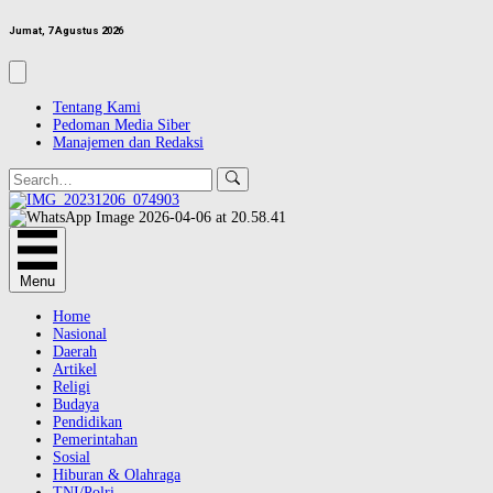
Jumat, 7 Agustus 2026
Tentang Kami
Pedoman Media Siber
Manajemen dan Redaksi
Search
Menu
Home
Nasional
Daerah
Artikel
Religi
Budaya
Pendidikan
Pemerintahan
Sosial
Hiburan & Olahraga
TNI/Polri