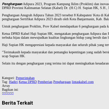
Penghargaan
Adipura 2023, Program Kampung Iklim (Proklim) dan inovasi 
DPRD Provinsi Kalimantan Selatan (Kalsel) Dr. (H.C) H. Supian HK, S.H., 
Penghargaan Anugrah Adipura Tahun 2023 tersebut 8 Kabupaten/ Kota di Kal
penghargaan Sertifikat Adipura 2023 diraih oleh Kota Banjarmasin, Kab. Bal
Untuk penghargaan Proklim, Prov Kalsel mendapatkan 6 penghargaan pada ka
Ketua DPRD Kalsel Haji Supian HK, mengatakan penghargaan Adipura dan Prok
terbuka hijau dalam mewujudkan kualitas lingkungan hidup yang bersih dan b
Haji Supian HK mengapresiasi kepada masyarakat dan seluruh pihak yang teru
“Terimakasih kepada masyarakat dan pemangku kepentingan yang sudah bersin
ucap Supian HK.
Selain itu dengan penghargaan yang terima ini dapat meningkatkan kesadaran 
Kategori:
Pemerintahan
Tag:
Hadiri
Ketua DPRD
Pemberian
Penghargaan
lintaskalsel.com
Array
Bagikan ini:
Berita Terkait