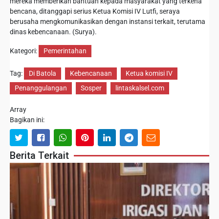
mereka memberikan bantuan kepada masyarakat yang terkena
bencana, ditanggapi serius Ketua Komisi IV Lutfi, seraya
berusaha mengkomunikasikan dengan instansi terkait, terutama
dinas kebencanaan. (Surya).
Kategori:
Pemerintahan
Tag:
Di Batola
Kebencanaan
Ketua komisi IV
Penanggulangan
Sosper
lintaskalsel.com
Array
Bagikan ini:
Berita Terkait