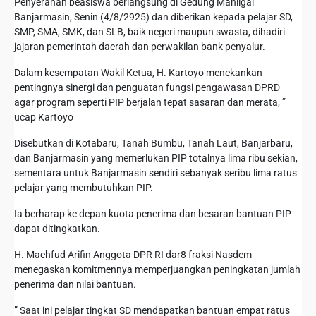
Penyerahan beasiswa berlangsung di Gedung Mahligai
Banjarmasin, Senin (4/8/2925) dan diberikan kepada pelajar SD,
SMP, SMA, SMK, dan SLB, baik negeri maupun swasta, dihadiri
jajaran pemerintah daerah dan perwakilan bank penyalur.
Dalam kesempatan Wakil Ketua, H. Kartoyo menekankan
pentingnya sinergi dan penguatan fungsi pengawasan DPRD
agar program seperti PIP berjalan tepat sasaran dan merata, ”
ucap Kartoyo
Disebutkan di Kotabaru, Tanah Bumbu, Tanah Laut, Banjarbaru,
dan Banjarmasin yang memerlukan PIP totalnya lima ribu sekian,
sementara untuk Banjarmasin sendiri sebanyak seribu lima ratus
pelajar yang membutuhkan PIP.
Ia berharap ke depan kuota penerima dan besaran bantuan PIP
dapat ditingkatkan.
H. Machfud Arifin Anggota DPR RI dar8 fraksi Nasdem
menegaskan komitmennya memperjuangkan peningkatan jumlah
penerima dan nilai bantuan.
” Saat ini pelajar tingkat SD mendapatkan bantuan empat ratus