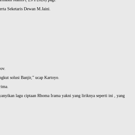
ta Seketaris Dewan M.Jaini.
ov.
gkut solusi Banjir,” ucap Kartoyo.
rima.
yikan lagu ciptaan Rhoma Irama yakni yang liriknya seperti ini , yang