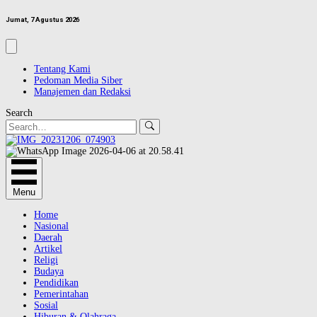
Jumat, 7 Agustus 2026
Tentang Kami
Pedoman Media Siber
Manajemen dan Redaksi
Search
Menu
Home
Nasional
Daerah
Artikel
Religi
Budaya
Pendidikan
Pemerintahan
Sosial
Hiburan & Olahraga