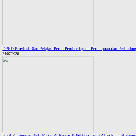
DPRD Provinsi Riau Pelajari Perda Pemberdayaan Perempuan dan Perlindu
24/07/2026
Hasil Kunjungan BPH Migas RI Pansus BBM Bersubsidi Akan Panggil Seju