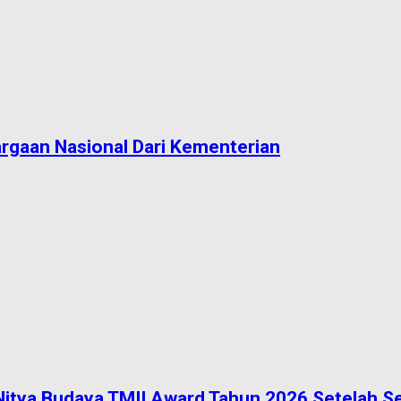
argaan Nasional Dari Kementerian
a Nitya Budaya TMII Award Tahun 2026 Setelah