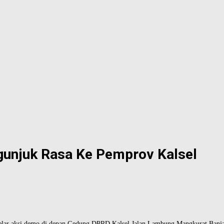
gunjuk Rasa Ke Pemprov Kalsel
ar aksi demo di depan Gedung DPRD Kalsel Jalan Lambung Mangkurat Banjar