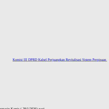
Komisi III DPRD Kalsel Perjuangkan Revitalisasi Sistem Perpipaan Air B
masin Kamis ( 29/1/2026) pagi.