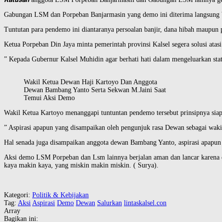
Gabungan LSM dan Porpeban Banjarmasin yang demo ini diterima langsung 
Tuntutan para pendemo ini diantaranya persoalan banjir, dana hibah maupun p
Ketua Porpeban Din Jaya minta pemerintah provinsi Kalsel segera solusi atasi 
” Kepada Gubernur Kalsel Muhidin agar berhati hati dalam mengeluarkan sta
Wakil Ketua Dewan Haji Kartoyo Dan Anggota
Dewan Bambang Yanto Serta Sekwan M.Jaini Saat
Temui Aksi Demo
Wakil Ketua Kartoyo menanggapi tuntuntan pendemo tersebut prinsipnya sia
” Aspirasi apapun yang disampaikan oleh pengunjuk rasa Dewan sebagai wakil
Hal senada juga disampaikan anggota dewan Bambang Yanto, aspirasi apapun 
Aksi demo LSM Porpeban dan Lsm lainnya berjalan aman dan lancar karena di
kaya makin kaya, yang miskin makin miskin. ( Surya).
Kategori:
Politik & Kebijakan
Tag:
Aksi
Aspirasi
Demo
Dewan
Salurkan
lintaskalsel.con
Array
Bagikan ini: