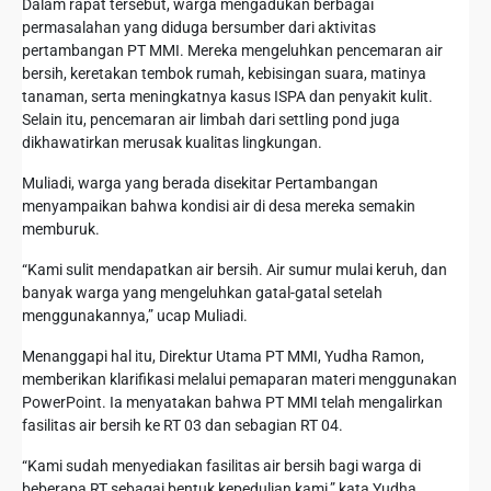
Dalam rapat tersebut, warga mengadukan berbagai
permasalahan yang diduga bersumber dari aktivitas
pertambangan PT MMI. Mereka mengeluhkan pencemaran air
bersih, keretakan tembok rumah, kebisingan suara, matinya
tanaman, serta meningkatnya kasus ISPA dan penyakit kulit.
Selain itu, pencemaran air limbah dari settling pond juga
dikhawatirkan merusak kualitas lingkungan.
Muliadi, warga yang berada disekitar Pertambangan
menyampaikan bahwa kondisi air di desa mereka semakin
memburuk.
“Kami sulit mendapatkan air bersih. Air sumur mulai keruh, dan
banyak warga yang mengeluhkan gatal-gatal setelah
menggunakannya,” ucap Muliadi.
Menanggapi hal itu, Direktur Utama PT MMI, Yudha Ramon,
memberikan klarifikasi melalui pemaparan materi menggunakan
PowerPoint. Ia menyatakan bahwa PT MMI telah mengalirkan
fasilitas air bersih ke RT 03 dan sebagian RT 04.
“Kami sudah menyediakan fasilitas air bersih bagi warga di
beberapa RT sebagai bentuk kepedulian kami,” kata Yudha