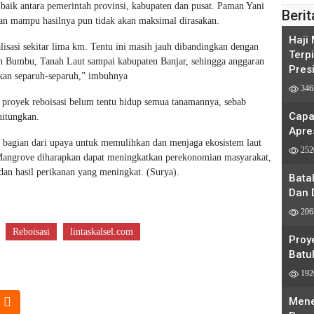
n baik antara pemerintah provinsi, kabupaten dan pusat. Paman Yani
Berit
akan mampu hasilnya pun tidak akan maksimal dirasakan.
Haji
lisasi sekitar lima km. Tentu ini masih jauh dibandingkan dengan
Terp
nah Bumbu, Tanah Laut sampai kabupaten Banjar, sehingga anggaran
Pres
ukan separuh-separuh,” imbuhnya
346
 proyek reboisasi belum tentu hidup semua tanamannya, sebab
Capa
hitungkan.
Apre
 bagian dari upaya untuk memulihkan dan menjaga ekosistem laut
252
Mangrove diharapkan dapat meningkatkan perekonomian masyarakat,
dan hasil perikanan yang meningkat. (Surya).
Bata
Dan 
206
Reboisasi
lintaskalsel.com
Proy
Batul
192
Mene