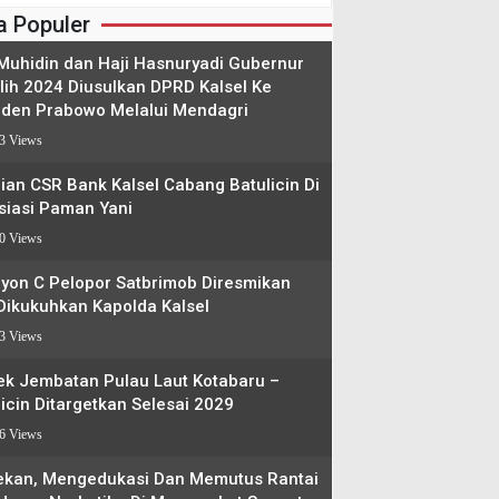
a Populer
 Muhidin dan Haji Hasnuryadi Gubernur
ilih 2024 Diusulkan DPRD Kalsel Ke
iden Prabowo Melalui Mendagri
3 Views
ian CSR Bank Kalsel Cabang Batulicin Di
siasi Paman Yani
0 Views
lyon C Pelopor Satbrimob Diresmikan
Dikukuhkan Kapolda Kalsel
3 Views
ek Jembatan Pulau Laut Kotabaru –
icin Ditargetkan Selesai 2029
6 Views
kan, Mengedukasi Dan Memutus Rantai