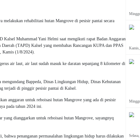
Minggu,
 melakukan rehabilitasi hutan Mangrove di pesisir pantai secara
RD Kalsel Muhammad Yani Helmi saat mengikuti rapat Badan Anggaran
h Daerah (TAPD) Kalsel yang membahas Rancangan KUPA dan PPAS
Kamis,
 Kamis (1/8/2024).
rgerus air laut, air laut sudah masuk ke daratan sepanjang 8 kilometer di
nya mengundang Bappeda, Dinas Lingkungan Hidup, Dinas Kehutanan
erjadi di pinggir pesisir pantai di Kalsel.
ikan anggaran untuk reboisasi hutan Mangrove yang ada di pesisir
Minggu
nya pada tahun 2024 ini.
liar yang dianggarkan untuk reboisasi hutan Mangrove, sayangnyq
Selasa,
li, bahwa penanganan permasalahan lingkungan hidup harus dilakukan