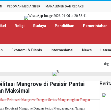
MI
PEDOMAN MEDIA SIBER
MANAJEMEN DAN REDAKSI
ikel
Religi
Budaya
Pendidikan
Pemerintahan
an
Ekonomi & Bisnis
Internasional
News
Lensa
drg. El
Berit
litasi Mangrove di Pesisir Pantai
an Maksimal
ikan Reboisasi Mangrove Dengan Serius Mengacungkan Tangan