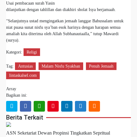
Usai pembacaan surah Yasin
dilanjutkan dengan tahlillan dan diakhiri sholat Isya berjamaah.
“Selanjutnya ustad mengingatkan jemaah langgar Babussalam untuk
niat puasa sunat nisfu sya’ban esok harinya dengan harapan semua
amaliah kita diterima oleh Allah Subhanautaalla,” tutup Mawardi
(surya).
Kategori:
Religi
Tag:
Antusias
Malam Nisfu Syakban
Penuh Jemaah
lintaskalsel.com
Array
Bagikan ini:
Berita Terkait
ASN Seketariat Dewan Propinsi Tingkatkan Sepritual