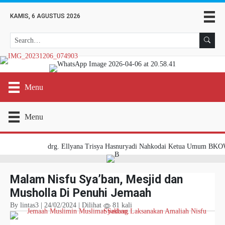
KAMIS, 6 AGUSTUS 2026
Sea
Menu
Menu
drg. Ellyana Trisya Hasnuryadi Nahkodai Ketua Umum BKOW P
Malam Nisfu Sya’ban, Mesjid dan
Musholla Di Penuhi Jemaah
By lintas3 | 24/02/2024 | Dilihat
81 kali