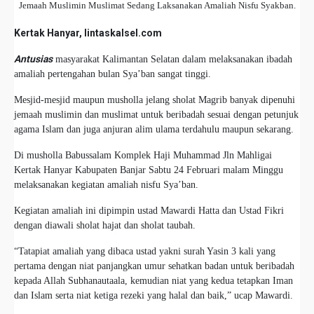
Jemaah Muslimin Muslimat Sedang Laksanakan Amaliah Nisfu Syakban.
Kertak Hanyar, lintaskalsel.com
Antusias
masyarakat Kalimantan Selatan dalam melaksanakan ibadah
amaliah pertengahan bulan Sya’ban sangat tinggi.
Mesjid-mesjid maupun musholla jelang sholat Magrib banyak dipenuhi
jemaah muslimin dan muslimat untuk beribadah sesuai dengan petunjuk
agama Islam dan juga anjuran alim ulama terdahulu maupun sekarang.
Di musholla Babussalam Komplek Haji Muhammad Jln Mahligai
Kertak Hanyar Kabupaten Banjar Sabtu 24 Februari malam Minggu
melaksanakan kegiatan amaliah nisfu Sya’ban.
Kegiatan amaliah ini dipimpin ustad Mawardi Hatta dan Ustad Fikri
dengan diawali sholat hajat dan sholat taubah.
“Tatapiat amaliah yang dibaca ustad yakni surah Yasin 3 kali yang
pertama dengan niat panjangkan umur sehatkan badan untuk beribadah
kepada Allah Subhanautaala, kemudian niat yang kedua tetapkan Iman
dan Islam serta niat ketiga rezeki yang halal dan baik,” ucap Mawardi.