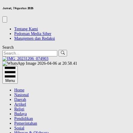
Jumat, 7 Agustus 2026
Tentang Kami
Pedoman Media Siber
Manajemen dan Redaksi
Search
Menu
Home
Nasional
Daerah
Artikel
Religi
Budaya
Pendidikan
Pemerintahan
Sosial
Hiburan & Olahraga