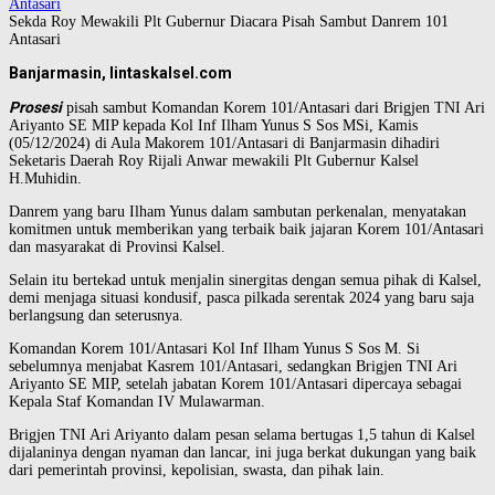
Sekda Roy Mewakili Plt Gubernur Diacara Pisah Sambut Danrem 101
Antasari
Banjarmasin, lintaskalsel.com
Prosesi
pisah sambut Komandan Korem 101/Antasari dari Brigjen TNI Ari
Ariyanto SE MIP kepada Kol Inf Ilham Yunus S Sos MSi, Kamis
(05/12/2024) di Aula Makorem 101/Antasari di Banjarmasin dihadiri
Seketaris Daerah Roy Rijali Anwar mewakili Plt Gubernur Kalsel
H.Muhidin.
Danrem yang baru Ilham Yunus dalam sambutan perkenalan, menyatakan
komitmen untuk memberikan yang terbaik baik jajaran Korem 101/Antasari
dan masyarakat di Provinsi Kalsel.
Selain itu bertekad untuk menjalin sinergitas dengan semua pihak di Kalsel,
demi menjaga situasi kondusif, pasca pilkada serentak 2024 yang baru saja
berlangsung dan seterusnya.
Komandan Korem 101/Antasari Kol Inf Ilham Yunus S Sos M. Si
sebelumnya menjabat Kasrem 101/Antasari, sedangkan Brigjen TNI Ari
Ariyanto SE MIP, setelah jabatan Korem 101/Antasari dipercaya sebagai
Kepala Staf Komandan IV Mulawarman.
Brigjen TNI Ari Ariyanto dalam pesan selama bertugas 1,5 tahun di Kalsel
dijalaninya dengan nyaman dan lancar, ini juga berkat dukungan yang baik
dari pemerintah provinsi, kepolisian, swasta, dan pihak lain.