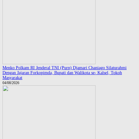
Menko Polkam RI Jenderal TNI (Purn) Djamari Chaniago Silaturahmi
Dengan Jajaran Forkopimda, Bupati dan Walikota se- Kalsel, Tokoh
Masyarakat
04/08/2026