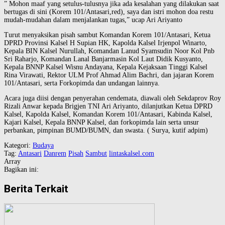
” Mohon maaf yang setulus-tulusnya jika ada kesalahan yang dilakukan saat
bertugas di sini (Korem 101/Antasari,red), saya dan istri mohon doa restu
mudah-mudahan dalam menjalankan tugas,” ucap Ari Ariyanto
Turut menyaksikan pisah sambut Komandan Korem 101/Antasari, Ketua
DPRD Provinsi Kalsel H Supian HK, Kapolda Kalsel Irjenpol Winarto,
Kepala BIN Kalsel Nurullah, Komandan Lanud Syamsudin Noor Kol Pnb
Sri Raharjo, Komandan Lanal Banjarmasin Kol Laut Didik Kusyanto,
Kepala BNNP Kalsel Wisnu Andayana, Kepala Kejaksaan Tinggi Kalsel
Rina Virawati, Rektor ULM Prof Ahmad Alim Bachri, dan jajaran Korem
101/Antasari, serta Forkopimda dan undangan lainnya.
Acara juga diisi dengan penyerahan cendemata, diawali oleh Sekdaprov Roy
Rizali Anwar kepada Brigjen TNI Ari Ariyanto, dilanjutkan Ketua DPRD
Kalsel, Kapolda Kalsel, Komandan Korem 101/Antasari, Kabinda Kalsel,
Kajari Kalsel, Kepala BNNP Kalsel, dan forkopimda lain serta unsur
perbankan, pimpinan BUMD/BUMN, dan swasta. ( Surya, kutif adpim)
Kategori:
Budaya
Tag:
Antasari
Danrem
Pisah
Sambut
lintaskalsel.com
Array
Bagikan ini:
Berita Terkait