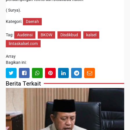
( Surya).
Kategori:
Daerah
Tag:
Audeinsi
BKOW
Disdikbud
kalsel
lintaskalsel.com
Array
Bagikan ini:
Berita Terkait