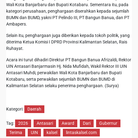
Wali Kota Banjarbaru dan Bupati Kotabaru. Sementara itu, pada
kategori perusahaan, penghargaan diserahkan kepada sejumlah
BUMN dan BUMD, yakni PT Pelindo III, PT Bangun Banua, dan PT
Ambapers.
Selain itu, penghargaan juga diberikan kepada tokoh politik, yang
diterima Ketua Komisi I DPRD Provinsi Kalimantan Selatan, Rais
Ruhayat.
Acara ini turut dihadiri Direktur PT Bangun Banua Afrizaldi, Rektor
UIN Antasari Banjarmasin Hj. Nida Mufidah, Wakil Rektor III UIN
Antasari Muhdi, perwakilan Wali Kota Banjarbaru dan Bupati
Kotabaru, serta perwakilan sejumlah BUMN dan BUMD di
Kalimantan Selatan selaku penerima penghargaan. (Surya)
Kategori:
Daerah
Tag:
2026
Antasari
Award
Dari
Gubernur
Terima
UIN
kalsel
lintaskalsel.com