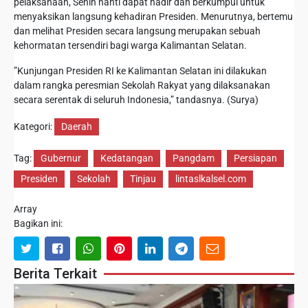
pelaksanaan, Senin nanti dapat hadir dan berkumpul untuk
menyaksikan langsung kehadiran Presiden. Menurutnya, bertemu
dan melihat Presiden secara langsung merupakan sebuah
kehormatan tersendiri bagi warga Kalimantan Selatan.
‎‎”Kunjungan Presiden RI ke Kalimantan Selatan ini dilakukan
dalam rangka peresmian Sekolah Rakyat yang dilaksanakan
secara serentak di seluruh Indonesia,” tandasnya. (Surya)
Kategori:
Daerah
Tag:
Gubernur
Kedatangan
Pangdam
Persiapan
Presiden
Sekolah
Tinjau
lintaslkalsel.com
Array
Bagikan ini:
Berita Terkait