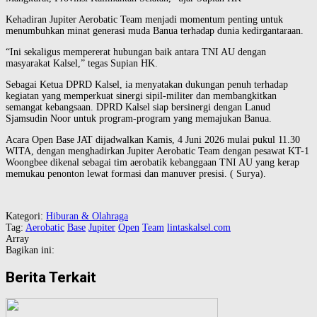
Kehadiran Jupiter Aerobatic Team menjadi momentum penting untuk
menumbuhkan minat generasi muda Banua terhadap dunia kedirgantaraan.
“Ini sekaligus mempererat hubungan baik antara TNI AU dengan
masyarakat Kalsel,” tegas Supian HK.
Sebagai Ketua DPRD Kalsel, ia menyatakan dukungan penuh terhadap
kegiatan yang memperkuat sinergi sipil-militer dan membangkitkan
semangat kebangsaan. DPRD Kalsel siap bersinergi dengan Lanud
Sjamsudin Noor untuk program-program yang memajukan Banua.
Acara Open Base JAT dijadwalkan Kamis, 4 Juni 2026 mulai pukul 11.30
WITA, dengan menghadirkan Jupiter Aerobatic Team dengan pesawat KT-1
Woongbee dikenal sebagai tim aerobatik kebanggaan TNI AU yang kerap
memukau penonton lewat formasi dan manuver presisi. ( Surya).
Kategori:
Hiburan & Olahraga
Tag:
Aerobatic
Base
Jupiter
Open
Team
lintaskalsel.com
Array
Bagikan ini:
Berita Terkait