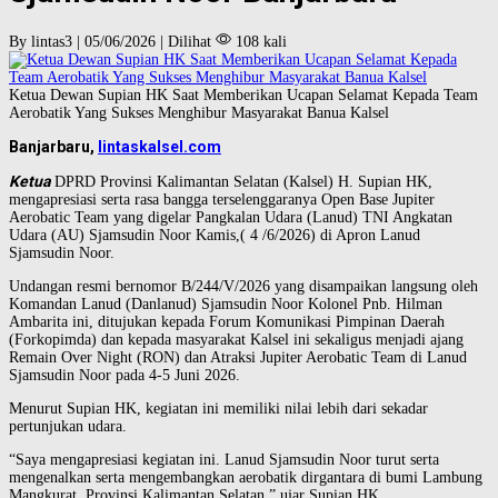
By lintas3 | 05/06/2026 | Dilihat
108 kali
Ketua Dewan Supian HK Saat Memberikan Ucapan Selamat Kepada Team
Aerobatik Yang Sukses Menghibur Masyarakat Banua Kalsel
Banjarbaru,
lintaskalsel.com
Ketua
DPRD Provinsi Kalimantan Selatan (Kalsel) H. Supian HK,
mengapresiasi serta rasa bangga terselenggaranya Open Base Jupiter
Aerobatic Team yang digelar Pangkalan Udara (Lanud) TNI Angkatan
Udara (AU) Sjamsudin Noor Kamis,( 4 /6/2026) di Apron Lanud
Sjamsudin Noor.
Undangan resmi bernomor B/244/V/2026 yang disampaikan langsung oleh
Komandan Lanud (Danlanud) Sjamsudin Noor Kolonel Pnb. Hilman
Ambarita ini, ditujukan kepada Forum Komunikasi Pimpinan Daerah
(Forkopimda) dan kepada masyarakat Kalsel ini sekaligus menjadi ajang
Remain Over Night (RON) dan Atraksi Jupiter Aerobatic Team di Lanud
Sjamsudin Noor pada 4-5 Juni 2026.
Menurut Supian HK, kegiatan ini memiliki nilai lebih dari sekadar
pertunjukan udara.
“Saya mengapresiasi kegiatan ini. Lanud Sjamsudin Noor turut serta
mengenalkan serta mengembangkan aerobatik dirgantara di bumi Lambung
Mangkurat, Provinsi Kalimantan Selatan,” ujar Supian HK