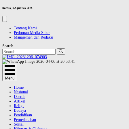
Kamis, 6 Agustus 2026
Tentang Kami
Pedoman Media Siber
Manajemen dan Redaksi
Search
Menu
Home
Nasional
Daerah
Artikel
Religi
Budaya
Pendidikan
Pemerintahan
Sosial
Hiburan & Olahraga