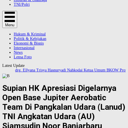
TNI/Polri
Menu
Hukum & Kriminal
Politik & Kebijakan
Ekonomi & Bisnis
Internasional
News
Lensa Foto
Latest Update
drg. Ellyana Trisya Hasnuryadi Nahkodai Ketua Umum BKOW Provinsi
Supian HK Apresiasi Digelarnya
Open Base Jupiter Aerobatic
Team Di Pangkalan Udara (Lanud)
TNI Angkatan Udara (AU)
Sjamsudin Noor Banjarbaru