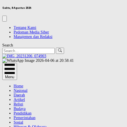
Sabtu, 8 Agustus 2026
Tentang Kami
Pedoman Media Siber
Manajemen dan Redaksi
Search
Menu
Home
Nasional
Daerah
Artikel
Religi
Budaya
Pendidikan
Pemerintahan
Sosial
Hiburan & Olahraga