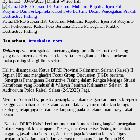
By lintas3 | 03/09/2025 | Dilihat
263 kali
Ketua DPRD Supian HK, Gubernur Muhidin, Kapolda Irjen Pol Rosyanto
Dan Forkopimda Kalsel Foto Bertama Dicara Pencegahan Praktik
Destructive Fishing
Banjarbaru,
lintaskalsel.com
Dalam
upaya mencegah dan menanggulangi praktik destructive fishing
yang dapat merusak ekosistem laut serta merugikan kehidupan nelayan
maka penting sinergi lintas sektor .
Hal itu disampaikan Ketua DPRD Provinsi Kalimantan Selatan (Kalsel) H.
Supian HK saat menghadiri Focus Group Discussion (FGD) bertema
“Sinergitas Penanganan Destructive Fishing dalam Rangka Menjaga Situasi
Kamtibmas yang Kondusif di Wilayah Perairan Kalimantan Selatan” di
Auditorium Polda Kalsel, Selasa (2/9/2025) Pagi.
Menurut Supian HK, praktik penangkapan ikan dengan cara merusak seperti
penggunaan bahan peledak atau racun tidak hanya menimbulkan kerugian
ekologis, tetapi juga berdampak langsung pada perekonomian masyarakat
pesisir.
“Kami di DPRD Kalsel berkomitmen untuk mendukung langkah penegakan
hukum yang dilakukan aparat. Pencegahan destructive fishing ini adalah
tanggung jawab kita bersama, demi menjaga kelestarian laut sekaligus
menjamin keberlanjutan hidup generasi mendatang,” ujar Supian HK.