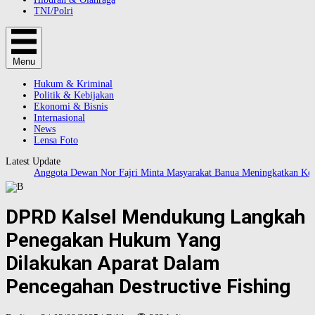
TNI/Polri
Menu
Hukum & Kriminal
Politik & Kebijakan
Ekonomi & Bisnis
Internasional
News
Lensa Foto
Latest Update
Anggota Dewan Nor Fajri Minta Masyarakat Banua Meningkatkan Kewa
DPRD Kalsel Mendukung Langkah
Penegakan Hukum Yang
Dilakukan Aparat Dalam
Pencegahan Destructive Fishing