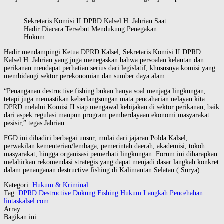
Sekretaris Komisi II DPRD Kalsel H. Jahrian Saat
Hadir Diacara Tersebut Mendukung Penegakan
Hukum
Hadir mendampingi Ketua DPRD Kalsel, Sekretaris Komisi II DPRD
Kalsel H. Jahrian yang juga menegaskan bahwa persoalan kelautan dan
perikanan mendapat perhatian serius dari legislatif, khususnya komisi yang
membidangi sektor perekonomian dan sumber daya alam.
“Penanganan destructive fishing bukan hanya soal menjaga lingkungan,
tetapi juga memastikan keberlangsungan mata pencaharian nelayan kita.
DPRD melalui Komisi II siap mengawal kebijakan di sektor perikanan, baik
dari aspek regulasi maupun program pemberdayaan ekonomi masyarakat
pesisir,” tegas Jahrian.
FGD ini dihadiri berbagai unsur, mulai dari jajaran Polda Kalsel,
perwakilan kementerian/lembaga, pemerintah daerah, akademisi, tokoh
masyarakat, hingga organisasi pemerhati lingkungan. Forum ini diharapkan
melahirkan rekomendasi strategis yang dapat menjadi dasar langkah konkret
dalam penanganan destructive fishing di Kalimantan Selatan.( Surya).
Kategori:
Hukum & Kriminal
Tag:
DPRD
Destructive
Dukung
Fishing
Hukum
Langkah
Pencehahan
lintaskalsel.com
Array
Bagikan ini: