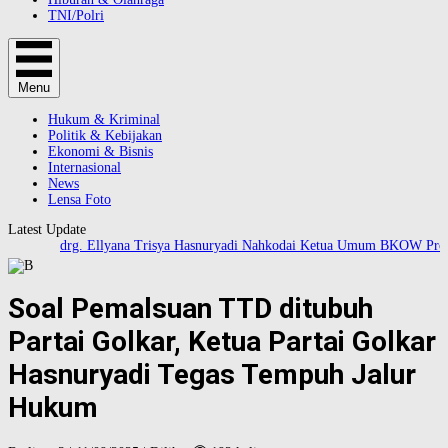
TNI/Polri
Menu
Hukum & Kriminal
Politik & Kebijakan
Ekonomi & Bisnis
Internasional
News
Lensa Foto
Latest Update
drg. Ellyana Trisya Hasnuryadi Nahkodai Ketua Umum BKOW Provins
Soal Pemalsuan TTD ditubuh
Partai Golkar, Ketua Partai Golkar
Hasnuryadi Tegas Tempuh Jalur
Hukum