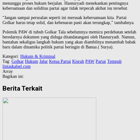
menunggu proses hukum berjalan. Hasnuryadi menekankan pentingnya
kebersamaan dan soliditas partai agar tidak terpecah akibat isu tersebut.
“Jangan sampai persoalan seperti ini merusak kebersamaan kita. Partai
Golkar harus tetap solid, dan kebenaran pasti akan terungkap,” tambahnya.
Polemik PAW di tubuh Golkar Tala sebelumnya memicu perdebatan setelah
beredarnya dokumen yang diduga ditandatangani oleh Hasnuryadi. Namun,
bantahan sekaligus langkah hukum yang akan diambilnya menambah babak
baru dalam dinamika politik partai beringin di Banua.( Surya).
Kategori:
Hukum & Kriminal
Tag:
Golkar
Hukum
Jalur
Ketua Partai
Kisruh
PAW
Partai
Tempuh
lintaskalsel.com
Array
Bagikan ini:
Berita Terkait