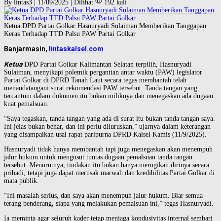
By lintas3 | 11/09/2025 | Dilihat
192 kali
Ketua DPD Partai Golkar Hasnuryadi Sulaiman Memberikan Tanggapan
Keras Terhadap TTD Palsu PAW Partai Golkar
Banjarmasin,
lintaskalsel.com
Ketua
DPD Partai Golkar Kalimantan Selatan terpilih, Hasnuryadi
Sulaiman, menyikapi polemik pergantian antar waktu (PAW) legislator
Partai Golkar di DPRD Tanah Laut secara tegas membantah telah
menandatangani surat rekomendasi PAW tersebut. Tanda tangan yang
tercantum dalam dokumen itu bukan miliknya dan menegaskan ada dugaan
kuat pemalsuan.
“Saya tegaskan, tanda tangan yang ada di surat itu bukan tanda tangan saya.
Ini jelas bukan benar, dan ini perlu diluruskan,” ujarnya dalam keterangan
yang disampaikan usai rapat paripurna DPRD Kalsel Kamis (11/9/2025).
Hasnuryadi tidak hanya membantah tapi juga menegaskan akan menempuh
jalur hukum untuk mengusut tuntas dugaan pemalsuan tanda tangan
tersebut. Menurutnya, tindakan itu bukan hanya merugikan dirinya secara
pribadi, tetapi juga dapat merusak marwah dan kredibilitas Partai Golkar di
mata publik.
“Ini masalah serius, dan saya akan menempuh jalur hukum. Biar semua
terang benderang, siapa yang melakukan pemalsuan ini,” tegas Hasnuryadi.
Ia meminta agar seluruh kader tetap menjaga kondusivitas internal sembari