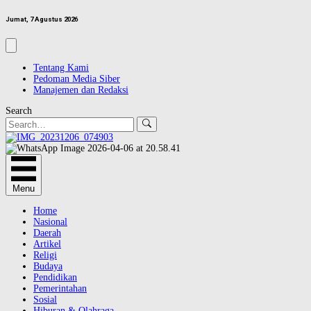
Jumat, 7 Agustus 2026
Tentang Kami
Pedoman Media Siber
Manajemen dan Redaksi
Search
Menu
Home
Nasional
Daerah
Artikel
Religi
Budaya
Pendidikan
Pemerintahan
Sosial
Hiburan & Olahraga