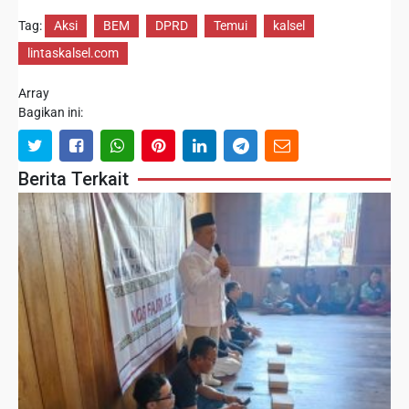
Tag:
Aksi
BEM
DPRD
Temui
kalsel
lintaskalsel.com
Array
Bagikan ini:
Berita Terkait