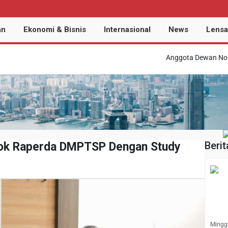
an
Ekonomi & Bisnis
Internasional
News
Lensa
Anggota Dewan Nor Fajri Mi
Berit
dok Raperda DMPTSP Dengan Study
Minggu