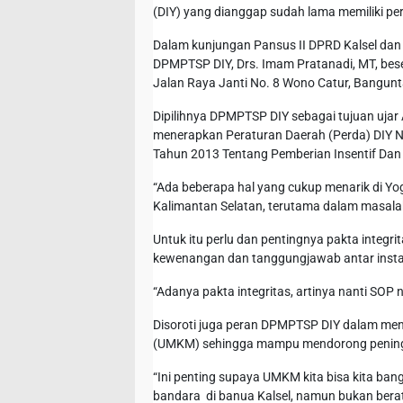
(DIY) yang dianggap sudah lama memiliki p
Dalam kunjungan Pansus II DPRD Kalsel dan r
DPMPTSP DIY, Drs. Imam Pratanadi, MT, bese
Jalan Raya Janti No. 8 Wono Catur, Bangunta
Dipilihnya DPMPTSP DIY sebagai tujuan ujar A
menerapkan Peraturan Daerah (Perda) DIY 
Tahun 2013 Tentang Pemberian Insentif Da
“Ada beberapa hal yang cukup menarik di Yog
Kalimantan Selatan, terutama dalam masalah p
Untuk itu perlu dan pentingnya pakta integr
kewenangan dan tanggungjawab antar instan
“Adanya pakta integritas, artinya nanti SOP 
Disoroti juga peran DPMPTSP DIY dalam me
(UMKM) sehingga mampu mendorong pening
“Ini penting supaya UMKM kita bisa kita bang
bandara di banua Kalsel, namun bukan berati k