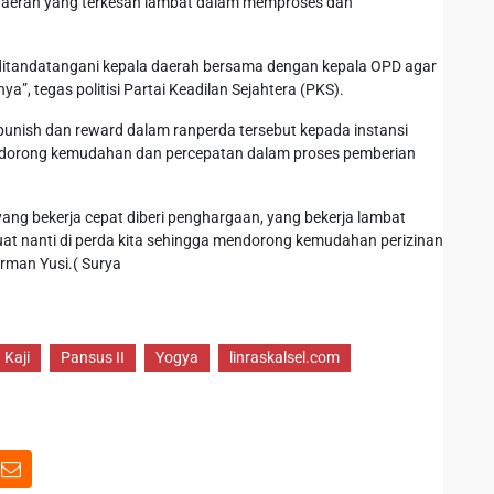
h daerah yang terkesan lambat dalam memproses dan
ng ditandatangani kepala daerah bersama dengan kepala OPD agar
ya”, tegas politisi Partai Keadilan Sejahtera (PKS).
 punish dan reward dalam ranperda tersebut kepada instansi
endorong kemudahan dan percepatan dalam proses pemberian
 yang bekerja cepat diberi penghargaan, yang bekerja lambat
 muat nanti di perda kita sehingga mendorong kemudahan perizinan
irman Yusi.( Surya
Kaji
Pansus II
Yogya
linraskalsel.com