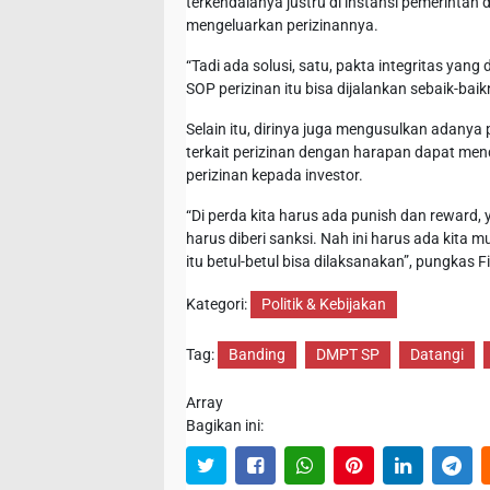
terkendalanya justru di instansi pemerinta
mengeluarkan perizinannya.
“Tadi ada solusi, satu, pakta integritas ya
SOP perizinan itu bisa dijalankan sebaik-baikn
Selain itu, dirinya juga mengusulkan adanya
terkait perizinan dengan harapan dapat m
perizinan kepada investor.
“Di perda kita harus ada punish dan reward,
harus diberi sanksi. Nah ini harus ada kita
itu betul-betul bisa dilaksanakan”, pungkas F
Kategori:
Politik & Kebijakan
Tag:
Banding
DMPT SP
Datangi
Array
Bagikan ini: