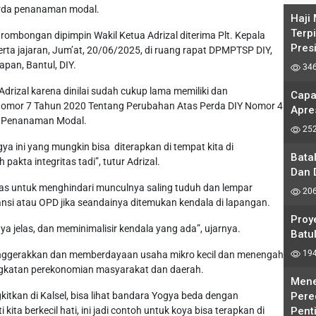
erda penanaman modal.
Haji
Terp
ombongan dipimpin Wakil Ketua Adrizal diterima Plt. Kepala
Pres
rta jajaran, Jum’at, 20/06/2025, di ruang rapat DPMPTSP DIY,
pan, Bantul, DIY.
346
drizal karena dinilai sudah cukup lama memiliki dan
Capa
Nomor 7 Tahun 2020 Tentang Perubahan Atas Perda DIY Nomor 4
Apre
n Penanaman Modal.
252
ya ini yang mungkin bisa diterapkan di tempat kita di
Bata
akta integritas tadi”, tutur Adrizal.
Dan 
itas untuk menghindari munculnya saling tuduh dan lempar
206
si atau OPD jika seandainya ditemukan kendala di lapangan.
Proy
nya jelas, dan meminimalisir kendala yang ada”, ujarnya.
Batul
194
nggerakkan dan memberdayaan usaha mikro kecil dan menengah
katan perekonomian masyarakat dan daerah.
Mene
Pere
kitkan di Kalsel, bisa lihat bandara Yogya beda dengan
Pent
ita berkecil hati, ini jadi contoh untuk koya bisa terapkan di