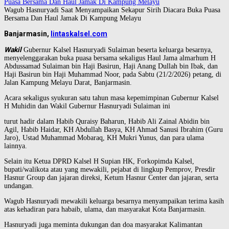
Wagub Hasnuryadi Saat Menyampaikan Sekapur Sirih Diacara Buka Puasa
Bersama Dan Haul Jamak Di Kampung Melayu
Banjarmasin,
lintaskalsel.com
Wakil
Gubernur Kalsel Hasnuryadi Sulaiman beserta keluarga besarnya,
menyelenggarakan buka puasa bersama sekaligus Haul Jama almarhum H
Abdussamad Sulaiman bin Haji Basirun, Haji Anang Dullah bin Ibak, dan
Haji Basirun bin Haji Muhammad Noor, pada Sabtu (21/2/2026) petang, di
Jalan Kampung Melayu Darat, Banjarmasin.
Acara sekaligus syukuran satu tahun masa kepemimpinan Gubernur Kalsel
H Muhidin dan Wakil Gubernur Hasnuryadi Sulaiman ini
turut hadir dalam Habib Quraisy Baharun, Habib Ali Zainal Abidin bin
Agil, Habib Haidar, KH Abdullah Basya, KH Ahmad Sanusi Ibrahim (Guru
Jaro), Ustad Muhammad Mobaraq, KH Mukri Yunus, dan para ulama
lainnya.
Selain itu Ketua DPRD Kalsel H Supian HK, Forkopimda Kalsel,
bupati/walikota atau yang mewakili, pejabat di lingkup Pemprov, Presdir
Hasnur Group dan jajaran direksi, Ketum Hasnur Center dan jajaran, serta
undangan.
Wagub Hasnuryadi mewakili keluarga besarnya menyampaikan terima kasih
atas kehadiran para habaib, ulama, dan masyarakat Kota Banjarmasin.
Hasnuryadi juga meminta dukungan dan doa masyarakat Kalimantan