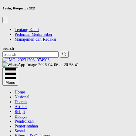
Senin, 10 Agustus 2026
Tentang Kami
Pedoman Media Siber
Manajemen dan Redaksi
Search
Menu
Home
Nasional
Daerah
Artikel
Religi
Budaya
Pendidikan
Pemerintahan
Sosial
Hiburan & Olahraga