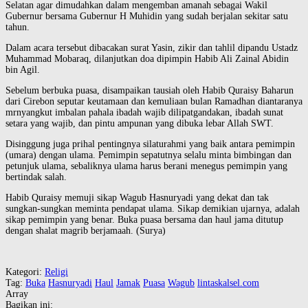
Selatan agar dimudahkan dalam mengemban amanah sebagai Wakil
Gubernur bersama Gubernur H Muhidin yang sudah berjalan sekitar satu
tahun.
Dalam acara tersebut dibacakan surat Yasin, zikir dan tahlil dipandu Ustadz
Muhammad Mobaraq, dilanjutkan doa dipimpin Habib Ali Zainal Abidin
bin Agil.
Sebelum berbuka puasa, disampaikan tausiah oleh Habib Quraisy Baharun
dari Cirebon seputar keutamaan dan kemuliaan bulan Ramadhan diantaranya
mrnyangkut imbalan pahala ibadah wajib dilipatgandakan, ibadah sunat
setara yang wajib, dan pintu ampunan yang dibuka lebar Allah SWT.
Disinggung juga prihal pentingnya silaturahmi yang baik antara pemimpin
(umara) dengan ulama. Pemimpin sepatutnya selalu minta bimbingan dan
petunjuk ulama, sebaliknya ulama harus berani menegus pemimpin yang
bertindak salah.
Habib Quraisy memuji sikap Wagub Hasnuryadi yang dekat dan tak
sungkan-sungkan meminta pendapat ulama. Sikap demikian ujarnya, adalah
sikap pemimpin yang benar. Buka puasa bersama dan haul jama ditutup
dengan shalat magrib berjamaah. (Surya)
Kategori:
Religi
Tag:
Buka
Hasnuryadi
Haul
Jamak
Puasa
Wagub
lintaskalsel.com
Array
Bagikan ini: