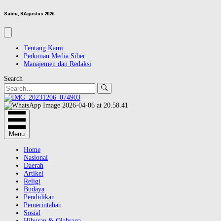
Sabtu, 8 Agustus 2026
Tentang Kami
Pedoman Media Siber
Manajemen dan Redaksi
Search
Menu
Home
Nasional
Daerah
Artikel
Religi
Budaya
Pendidikan
Pemerintahan
Sosial
Hiburan & Olahraga