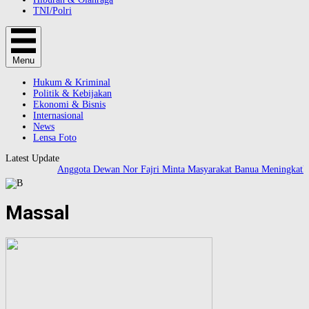
TNI/Polri
Menu
Hukum & Kriminal
Politik & Kebijakan
Ekonomi & Bisnis
Internasional
News
Lensa Foto
Latest Update
Anggota Dewan Nor Fajri Minta Masyarakat Banua Meningkatka
Massal