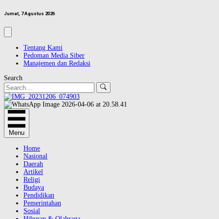
Jumat, 7 Agustus 2026
Tentang Kami
Pedoman Media Siber
Manajemen dan Redaksi
Search
Menu
Home
Nasional
Daerah
Artikel
Religi
Budaya
Pendidikan
Pemerintahan
Sosial
Hiburan & Olahraga