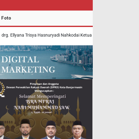
 Foto
lyana Trisya Hasnuryadi Nahkodai Ketua Umum BKOW Provinsi Kalsel P