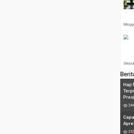
Minggu
Selasa
Berit
Haji
Terp
Pres
346
Capa
Apre
252