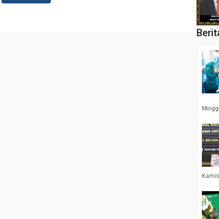
Berit
Minggu
Kamis,