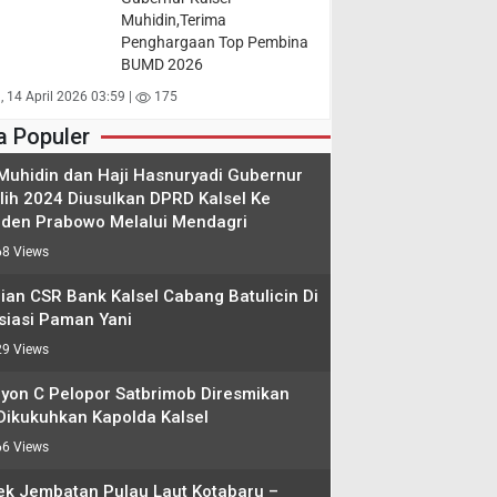
Muhidin,Terima
Penghargaan Top Pembina
BUMD 2026
, 14 April 2026 03:59 |
175
a Populer
 Muhidin dan Haji Hasnuryadi Gubernur
ilih 2024 Diusulkan DPRD Kalsel Ke
iden Prabowo Melalui Mendagri
8 Views
ian CSR Bank Kalsel Cabang Batulicin Di
siasi Paman Yani
9 Views
lyon C Pelopor Satbrimob Diresmikan
Dikukuhkan Kapolda Kalsel
6 Views
ek Jembatan Pulau Laut Kotabaru –