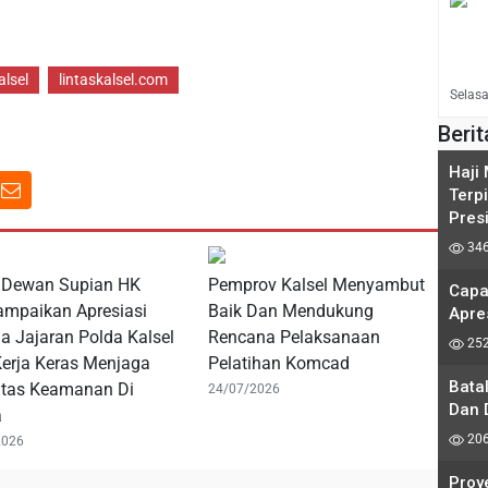
alsel
lintaskalsel.com
Selasa
Berit
Haji
Terp
Pres
346
 Dewan Supian HK
Pemprov Kalsel Menyambut
Capa
mpaikan Apresiasi
Baik Dan Mendukung
Apre
a Jajaran Polda Kalsel
Rencana Pelaksanaan
252
Kerja Keras Menjaga
Pelatihan Komcad
Bata
litas Keamanan Di
24/07/2026
Dan 
a
206
2026
Proy