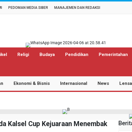
MI
PEDOMAN MEDIA SIBER
MANAJEMEN DAN REDAKSI
ikel
Religi
Budaya
Pendidikan
Pemerintahan
an
Ekonomi & Bisnis
Internasional
News
Lensa
A
Berit
lda Kalsel Cup Kejuaraan Menembak