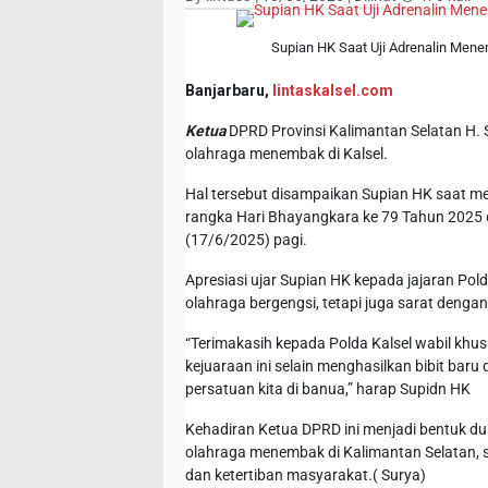
Supian HK Saat Uji Adrenalin Men
Banjarbaru,
lintaskalsel.com
Ketua
DPRD Provinsi Kalimantan Selatan H. S
olahraga menembak di Kalsel.
Hal tersebut disampaikan Supian HK saat m
rangka Hari Bhayangkara ke 79 Tahun 2025 
(17/6/2025) pagi.
Apresiasi ujar Supian HK kepada jajaran Pol
olahraga bergengsi, tetapi juga sarat denga
“Terimakasih kepada Polda Kalsel wabil khu
kejuaraan ini selain menghasilkan bibit ba
persatuan kita di banua,” harap Supidn HK
Kehadiran Ketua DPRD ini menjadi bentuk d
olahraga menembak di Kalimantan Selatan, s
dan ketertiban masyarakat.( Surya)