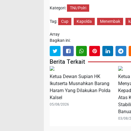
Kategori:
TNI/Polri
Tag:
Cup
Kapolda
Menembak
k
Array
Bagikan ini:
Berita Terkait
Ketua Dewan Supian HK
Ketua
Ikutserta Musnahkan Barang
Menya
Haram Yang Dilakukan Polda
Kepad
Kalsel
Atas 
Stabi
05/08/2026
Banu
03/08/