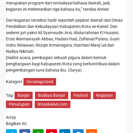
merupakan program dari revitalisasi bahasa daerah, jadi,
kegiatan ini melestarikan tiga bahasa itu,” tandas Amiati
Dari ksgiatan tersebut hadir sejumlah pejabat daerah dari Dinas
Pendidikan dan Kebudayaan Kabupaten/Kota se-Kalsel. Dan
sederet juri yakni Ali Syamsudin Arsi, Abdurrahman El Husaini,
Ersis Warmansyah Abbas, Hadani Had, Zulfaisal Putera, Gusti
Indra Setiawan, Rezqie Atmanegara, Hatmiati Masy’ud dan
Nailiya Nikmah.
Diakhir acara, pembagian sebuah pigura dalam bentuk
penghargaan bagi Kabupaten/Kota yang berkontribusi dalam
pengembangan tuna bahasa ibu. (Surya)
Kategori:
Uncategorized
Tag:
Banjar
Budaya Banjar
Festival
Kegiatan
Penutupan
lintaskalsel.com
Array
Bagikan ini: