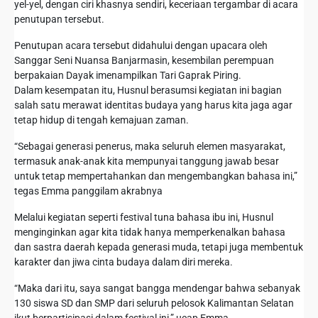
yel-yel, dengan ciri khasnya sendiri, keceriaan tergambar di acara
penutupan tersebut.
Penutupan acara tersebut didahului dengan upacara oleh
Sanggar Seni Nuansa Banjarmasin, kesembilan perempuan
berpakaian Dayak imenampilkan Tari Gaprak Piring.
Dalam kesempatan itu, Husnul berasumsi kegiatan ini bagian
salah satu merawat identitas budaya yang harus kita jaga agar
tetap hidup di tengah kemajuan zaman.
“Sebagai generasi penerus, maka seluruh elemen masyarakat,
termasuk anak-anak kita mempunyai tanggung jawab besar
untuk tetap mempertahankan dan mengembangkan bahasa ini,”
tegas Emma panggilam akrabnya
Melalui kegiatan seperti festival tuna bahasa ibu ini, Husnul
menginginkan agar kita tidak hanya memperkenalkan bahasa
dan sastra daerah kepada generasi muda, tetapi juga membentuk
karakter dan jiwa cinta budaya dalam diri mereka.
“Maka dari itu, saya sangat bangga mendengar bahwa sebanyak
130 siswa SD dan SMP dari seluruh pelosok Kalimantan Selatan
ikut berpartisipasi dalam festival ini,” ucap Emma