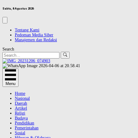
Sabtu, 8 Agustus 2026
Tentang Kami
Pedoman Media Siber
Manajemen dan Redaksi
Search
Menu
Home
Nasional
Daerah
Artikel
Religi
Budaya
Pendidikan
Pemerintahan
Sosial
Hiburan & Olahraga