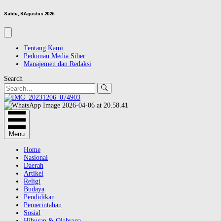
Sabtu, 8 Agustus 2026
Tentang Kami
Pedoman Media Siber
Manajemen dan Redaksi
Search
Menu
Home
Nasional
Daerah
Artikel
Religi
Budaya
Pendidikan
Pemerintahan
Sosial
Hiburan & Olahraga